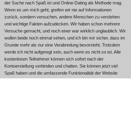
der Suche nach Spaß ist und Online-Dating als Methode mag.
Wenn es um mich geht, greifen wir nie auf Informationen
zurück, sondern versuchen, andere Menschen zu verstehen
und wichtige Fakten aufzudecken. Wir haben schon mehrere
Versuche gemacht, und noch einer war wirklich unglaublich. Wir
wollen beide noch einmal sehen, und ich bin mir sicher, dass im
Grunde mehr als nur eine Verabredung bevorsteht. Trotzdem
werde ich nicht aufgeregt sein, auch wenn es nicht so ist. Alle
kostenlosen Teilnehmer können sich sofort nach der
Kontoerstellung verbinden und chatten. Sie können jetzt viel
Spaß haben und die umfassende Funktionalität der Website
genießen.
Wenn Sie keine Videokamera oder kein Mikrofon haben,
schauen Sie sich andere an, da OMGChat die gigantische
Datenquelle für Erwachsenenmaterial zur Schau stellt. Sie
werden es in Sekundenschnelle finden, da die Navigation
instinktiv erfolgt und die Website Ihnen praktisch alles, was Sie
brauchen, auf dem Silbertablett bietet. Ich mag diese Software,