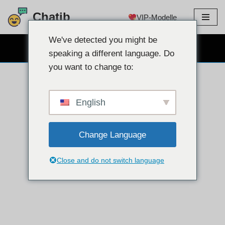
Chatib
VIP-Modelle
Zum
Inhalt
We've detected you might be
KOSTENLOSER WEBCAM-CHAT
springen
speaking a different language. Do
you want to change to:
English
Change Language
Close and do not switch language