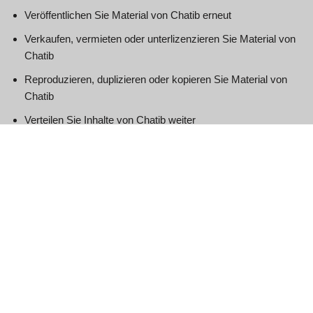
Veröffentlichen Sie Material von Chatib erneut
Verkaufen, vermieten oder unterlizenzieren Sie Material von
Chatib
Reproduzieren, duplizieren oder kopieren Sie Material von
Chatib
Verteilen Sie Inhalte von Chatib weiter
Diese Vereinbarung beginnt mit dem Datum dieser
Vereinbarung.
Teile dieser Website bieten Benutzern die Möglichkeit, in
bestimmten Bereichen der Website Meinungen und
Informationen zu veröffentlichen und auszutauschen. Chatib
filtert, bearbeitet, veröffentlicht oder überprüft Kommentare nicht,
bevor sie auf der Website erscheinen. Kommentare spiegeln
nicht die Ansichten und Meinungen von Chatib, seinen
Vertretern und/oder verbundenen Unternehmen wider.