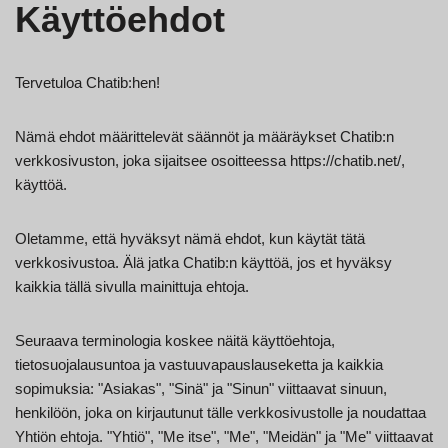
Käyttöehdot
Tervetuloa Chatib:hen!
Nämä ehdot määrittelevät säännöt ja määräykset Chatib:n
verkkosivuston, joka sijaitsee osoitteessa https://chatib.net/,
käyttöä.
Oletamme, että hyväksyt nämä ehdot, kun käytät tätä
verkkosivustoa. Älä jatka Chatib:n käyttöä, jos et hyväksy
kaikkia tällä sivulla mainittuja ehtoja.
Seuraava terminologia koskee näitä käyttöehtoja,
tietosuojalausuntoa ja vastuuvapauslauseketta ja kaikkia
sopimuksia: "Asiakas", "Sinä" ja "Sinun" viittaavat sinuun,
henkilöön, joka on kirjautunut tälle verkkosivustolle ja noudattaa
Yhtiön ehtoja. "Yhtiö", "Me itse", "Me", "Meidän" ja "Me" viittaavat