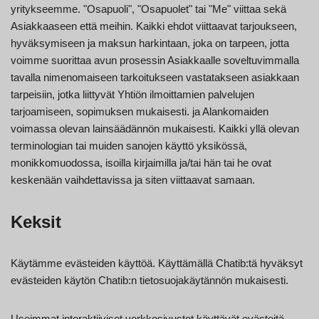
yritykseemme. "Osapuoli", "Osapuolet" tai "Me" viittaa sekä
Asiakkaaseen että meihin. Kaikki ehdot viittaavat tarjoukseen,
hyväksymiseen ja maksun harkintaan, joka on tarpeen, jotta
voimme suorittaa avun prosessin Asiakkaalle soveltuvimmalla
tavalla nimenomaiseen tarkoitukseen vastatakseen asiakkaan
tarpeisiin, jotka liittyvät Yhtiön ilmoittamien palvelujen
tarjoamiseen, sopimuksen mukaisesti. ja Alankomaiden
voimassa olevan lainsäädännön mukaisesti. Kaikki yllä olevan
terminologian tai muiden sanojen käyttö yksikössä,
monikkomuodossa, isoilla kirjaimilla ja/tai hän tai he ovat
keskenään vaihdettavissa ja siten viittaavat samaan.
Keksit
Käytämme evästeiden käyttöä. Käyttämällä Chatib:tä hyväksyt
evästeiden käytön Chatib:n tietosuojakäytännön mukaisesti.
Useimmat interaktiiviset verkkosivustot käyttävät evästeitä,