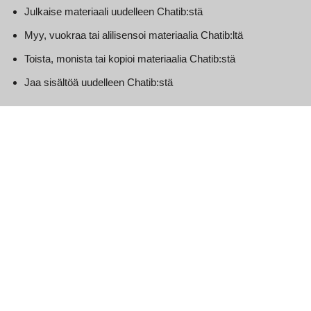
Julkaise materiaali uudelleen Chatib:stä
Myy, vuokraa tai alilisensoi materiaalia Chatib:ltä
Toista, monista tai kopioi materiaalia Chatib:stä
Jaa sisältöä uudelleen Chatib:stä
Tämä sopimus tulee voimaan päivänä, jona se solmitaan.
Tämän verkkosivuston osat tarjoavat käyttäjille mahdollisuuden
lähettää ja vaihtaa mielipiteitä ja tietoja tietyillä verkkosivuston
alueilla. Chatib ei suodata, muokkaa, julkaise tai tarkista
kommentteja ennen niiden esiintymistä verkkosivustolla.
Kommentit eivät heijasta Chatib:n, sen edustajien ja/tai
tytäryhtiöiden näkemyksiä ja mielipiteitä. Kommentit kuvastavat
näkemyksensä ja mielipiteensä julkaisevan henkilön
näkemyksiä ja mielipiteitä. Sovellettavien lakien sallimissa
rajoissa Chatib ei ole vastuussa kommenteista tai mistään
vastuusta, vahingoista tai kuluista, jotka ovat aiheutuneet ja/tai