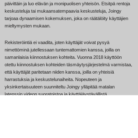
päivittäin ja luo elävän ja monipuolisen yhteisön. Etsitpä rentoja
keskusteluja tai mukaansatempaavia keskusteluja, Joingy
tarjoaa dynaamisen kokemuksen, joka on räätälöity käyttäjien
mieltymysten mukaan.
Rekisteröintiä ei vaadita, joten käyttäjät voivat pysyä
nimettöminä jutellessaan tuntemattomien kanssa, joilla on
samanlaisia kiinnostuksen kohteita. Vuonna 2018 käyttöön
otettu kiinnostuksen kohteiden täsmäytysjärjestelmä varmistaa,
että käyttäjät paritetaan niiden kanssa, joilla on yhteisiä
harrastuksia ja keskustelunaiheita. Nopeuteen ja
yksinkertaisuuteen suunniteltu Joingy ylläpitää matalan
latenssin videon suoratoistoa ja käyttäjäystävällistä
käyttöliittymää, mikä tekee online-vuorovaikutuksesta
saumatonta ja kiinnostavaa. Alustan mobiiliystävällinen
optimointi on osaltaan kasvattanut käyttäjäkuntaa erityisesti
nuorempien 18–34-vuotiaiden yleisöjen keskuudessa, jotka
muodostavat suurimman osan sen yhteisöstä.