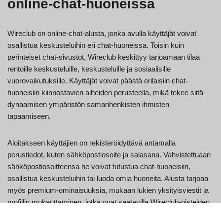
online-chat-huoneissa
Wireclub on online-chat-alusta, jonka avulla käyttäjät voivat
osallistua keskusteluihin eri chat-huoneissa. Toisin kuin
perinteiset chat-sivustot, Wireclub keskittyy tarjoamaan tilaa
rentoille keskusteluille, keskusteluille ja sosiaalisille
vuorovaikutuksille. Käyttäjät voivat päästä erilaisiin chat-
huoneisiin kiinnostavien aiheiden perusteella, mikä tekee siitä
dynaamisen ympäristön samanhenkisten ihmisten
tapaamiseen.
Aloitakseen käyttäjien on rekisteröidyttävä antamalla
perustiedot, kuten sähköpostiosoite ja salasana. Vahvistettuaan
sähköpostiosoitteensa he voivat tutustua chat-huoneisiin,
osallistua keskusteluihin tai luoda omia huoneita. Alusta tarjoaa
myös premium-ominaisuuksia, mukaan lukien yksityisviestit ja
profiilin mukauttaminen, jotka ovat saatavilla Wireclub-pisteiden
kautta.