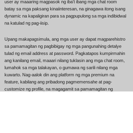
user ay maaaring magpasok ng iba't ibang mga chat room
batay sa mga paksang kinaiinteresan, na ginagawa itong isang
dynamic na kapaligiran para sa pagpupulong sa mga indibidwal
na katulad ng pag-iisip.
Upang makapagsimula, ang mga user ay dapat magparehistro
sa pamamagitan ng pagbibigay ng mga pangunahing detalye
tulad ng email address at password. Pagkatapos kumpirmahin
ang kanilang email, maaari nilang tuklasin ang mga chat room,
lumahok sa mga talakayan, o gumawa ng sarili nilang mga
kuwarto. Nag-aalok din ang platform ng mga premium na
feature, kabilang ang pribadong pagmemensahe at pag-
customize ng profile, na magagamit sa pamamagitan ng
Wireclub credits.