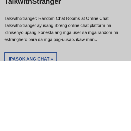
TalkwithStranger
TalkwithStranger: Random Chat Rooms at Online Chat
TalkwithStranger ay isang libreng online chat platform na
idinisenyo upang ikonekta ang mga user sa mga random na
estranghero para sa mga pag-uusap. ikaw man…
IPASOK ANG CHAT »
Strangermeetup
Malamang na hindi mo mahahanap ang iyong chat kapag wala
ka na sa chatbox. Gayunpaman, ito ay isang ganap na ligtas na
sistema upang gawin…
IPASOK ANG CHAT »