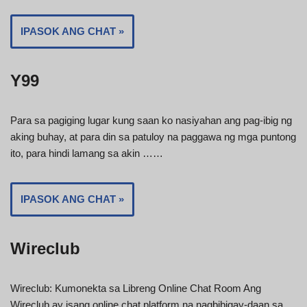
IPASOK ANG CHAT »
Y99
Para sa pagiging lugar kung saan ko nasiyahan ang pag-ibig ng
aking buhay, at para din sa patuloy na paggawa ng mga puntong
ito, para hindi lamang sa akin ……
IPASOK ANG CHAT »
Wireclub
Wireclub: Kumonekta sa Libreng Online Chat Room Ang
Wireclub ay isang online chat platform na nagbibigay-daan sa