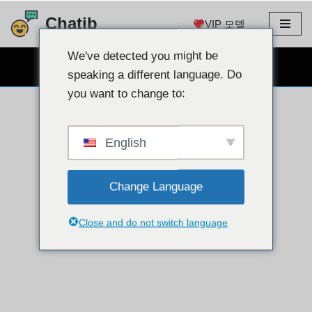
Chatib
VIP 모델
콘
텐
We've detected you might be
무료 웹캠 채팅
츠
speaking a different language. Do
로
you want to change to:
건
너
뛰
English
기
Change Language
Close and do not switch language