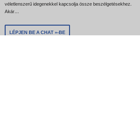
véletlenszerű idegenekkel kapcsolja össze beszélgetésekhez.
Akár…
LÉPJEN BE A CHAT »-BE
Strangermeetup
Nem valószínű, hogy megtalálja a csevegés helyét, ha kilép a
chatboxból. Ennek ellenére ez egy teljesen biztonságos
rendszer, amely…
LÉPJEN BE A CHAT »-BE
Spinchat