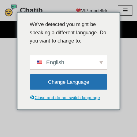
Chatib
VIP modellek
Ugrás
a
We've detected you might be
INGYENES WEBKAMERÁS CSEVEGÉS
tartalomra
speaking a different language. Do
you want to change to:
English
Change Language
Close and do not switch language