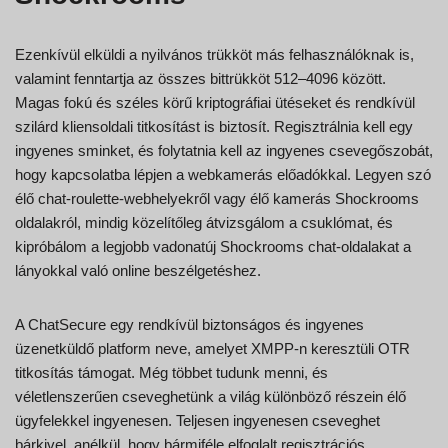
Ezenkívül elküldi a nyilvános trükköt más felhasználóknak is,
valamint fenntartja az összes bittrükköt 512–4096 között.
Magas fokú és széles körű kriptográfiai ütéseket és rendkívül
szilárd kliensoldali titkosítást is biztosít. Regisztrálnia kell egy
ingyenes sminket, és folytatnia kell az ingyenes csevegőszobát,
hogy kapcsolatba lépjen a webkamerás előadókkal. Legyen szó
élő chat-roulette-webhelyekről vagy élő kamerás Shockrooms
oldalakról, mindig közelítőleg átvizsgálom a csuklómat, és
kipróbálom a legjobb vadonatúj Shockrooms chat-oldalakat a
lányokkal való online beszélgetéshez.
A ChatSecure egy rendkívül biztonságos és ingyenes
üzenetküldő platform neve, amelyet XMPP-n keresztüli OTR
titkosítás támogat. Még többet tudunk menni, és
véletlenszerűen cseveghetünk a világ különböző részein élő
ügyfelekkel ingyenesen. Teljesen ingyenesen cseveghet
bárkivel, anélkül, hogy bármiféle elfoglalt regisztrációs