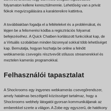
folyamaton kellene keresztülmennie. Lehetőség van a privát
fiókok megvizsgálására a karaktereikre kattintva.
A továbbiakban fogadja el a feltételeket és a problémákat, és
lépjen be a felismerési kódba a regisztrációs folyamat
befejezéséhez. A Quick Chatben korlátozott funkciókat kap, de
a Virtuális szobákban minden bizonnyal sokkal több lehetőséget
kap. Bemutatja, hogyan hozhatja be online a felnőtt
webkamerás csevegés résztvevőit stílusos streamerekkel és
meztelen kamerás programokkal.
Felhasználói tapasztalat
A Shockrooms egy ingyenes webkamerás csevegőrendszer,
amely hatalmas beszélgető közösséget tartalmaz, hogy a
Shockrooms webhely látogatói gyorsan kommunikáljanak az
emberekkel szerte a világon. A Zobe egy egyszerű, de hatékony