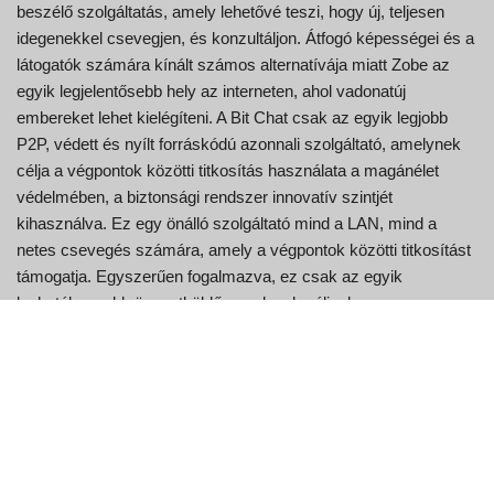
beszélő szolgáltatás, amely lehetővé teszi, hogy új, teljesen
idegenekkel csevegjen, és konzultáljon. Átfogó képességei és a
látogatók számára kínált számos alternatívája miatt Zobe az
egyik legjelentősebb hely az interneten, ahol vadonatúj
embereket lehet kielégíteni. A Bit Chat csak az egyik legjobb
P2P, védett és nyílt forráskódú azonnali szolgáltató, amelynek
célja a végpontok közötti titkosítás használata a magánélet
védelmében, a biztonsági rendszer innovatív szintjét
kihasználva. Ez egy önálló szolgáltató mind a LAN, mind a
netes csevegés számára, amely a végpontok közötti titkosítást
támogatja. Egyszerűen fogalmazva, ez csak az egyik
leghatékonyabb üzenetküldő, amelynek célja, hogy a
felhasználók számára a végpontok közötti titkosítást biztosítsa.
Ezt a rendszert a barátok és a családtagok is használhatják.
Önön múlik, hogy hosszú távú fiókot kíván-e létrehozni, vagy
látogatóként szeretne chatelni.
Válassza ki a címet, a leírást és a jelszót is az újonnan