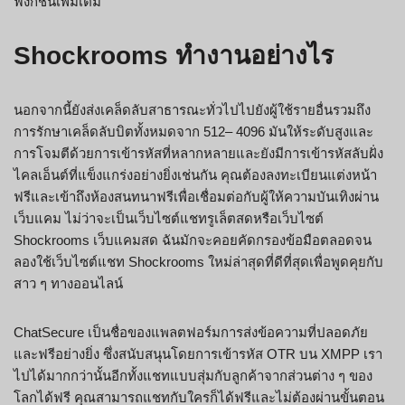
ฟังก์ชันเพิ่มเติม
Shockrooms ทำงานอย่างไร
นอกจากนี้ยังส่งเคล็ดลับสาธารณะทั่วไปไปยังผู้ใช้รายอื่นรวมถึง
การรักษาเคล็ดลับบิตทั้งหมดจาก 512– 4096 มันให้ระดับสูงและ
การโจมตีด้วยการเข้ารหัสที่หลากหลายและยังมีการเข้ารหัสลับฝั่ง
ไคลเอ็นต์ที่แข็งแกร่งอย่างยิ่งเช่นกัน คุณต้องลงทะเบียนแต่งหน้า
ฟรีและเข้าถึงห้องสนทนาฟรีเพื่อเชื่อมต่อกับผู้ให้ความบันเทิงผ่าน
เว็บแคม ไม่ว่าจะเป็นเว็บไซต์แชทรูเล็ตสดหรือเว็บไซต์
Shockrooms เว็บแคมสด ฉันมักจะคอยคัดกรองข้อมือตลอดจน
ลองใช้เว็บไซต์แชท Shockrooms ใหม่ล่าสุดที่ดีที่สุดเพื่อพูดคุยกับ
สาว ๆ ทางออนไลน์
ChatSecure เป็นชื่อของแพลตฟอร์มการส่งข้อความที่ปลอดภัย
และฟรีอย่างยิ่ง ซึ่งสนับสนุนโดยการเข้ารหัส OTR บน XMPP เรา
ไปได้มากกว่านั้นอีกทั้งแชทแบบสุ่มกับลูกค้าจากส่วนต่าง ๆ ของ
โลกได้ฟรี คุณสามารถแชทกับใครก็ได้ฟรีและไม่ต้องผ่านขั้นตอน