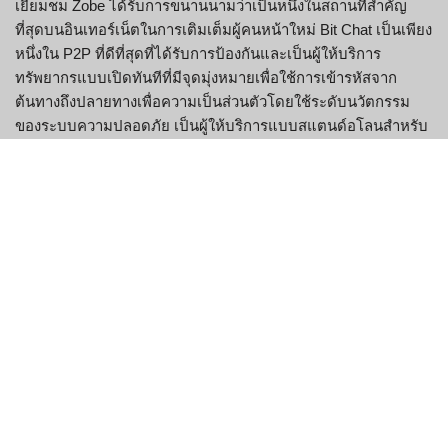
เยี่ยมชม Zobe ได้รับการขนานนามว่าเป็นหนึ่งในสถานที่สำคัญ
ที่สุดบนอินเทอร์เน็ตในการเติมเต็มผู้คนหน้าใหม่ Bit Chat เป็นเพียง
หนึ่งใน P2P ที่ดีที่สุดที่ได้รับการป้องกันและเป็นผู้ให้บริการ
ทรัพยากรแบบเปิดทันทีที่มีจุดมุ่งหมายเพื่อใช้การเข้ารหัสจาก
ต้นทางถึงปลายทางเพื่อความเป็นส่วนตัวโดยใช้ระดับนวัตกรรม
ของระบบความปลอดภัย เป็นผู้ให้บริการแบบสแตนด์อโลนสำหรับ
ทั้ง LAN และแชทเน็ตที่ได้รับการสนับสนุนด้วยการเข้ารหัสตั้งแต่
ต้นจนจบ พูดง่ายๆ ก็คือมันเป็นเพียงหนึ่งในโปรแกรมส่งข้อความที่
มีประสิทธิภาพสูงสุดซึ่งมีจุดมุ่งหมายเพื่อให้ผู้ใช้เข้ารหัสตั้งแต่ต้น
จนจบ
เพื่อนและผู้เข้าร่วมในครอบครัวก็สามารถใช้ระบบนี้ได้เช่นกัน
ขึ้นอยู่กับคุณว่าคุณตั้งใจจะสร้างบัญชีระยะยาวหรือต้องการ
แชทในฐานะผู้เยี่ยมชม
เลือกชื่อเรื่อง คำอธิบาย และสร้างรหัสผ่านเพื่อกำหนดค่าห้อง
สนทนาที่โฮสต์ใหม่
Chatzy เป็นห้องสนทนาส่วนตัวฟรีที่อนุญาตให้บุคคลพัฒนาห้อง