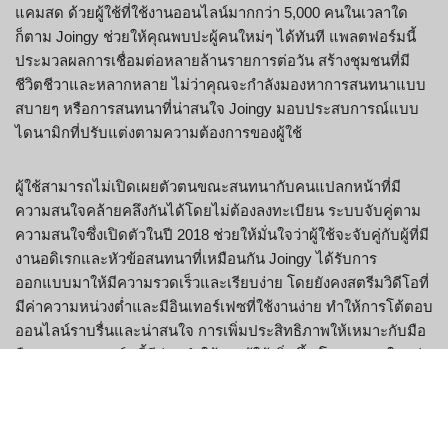
แคมสด ด้วยผู้ใช้ที่ใช้งานออนไลน์มากกว่า 5,000 คนในเวลาใด
ก็ตาม Joingy ช่วยให้คุณพบปะผู้คนใหม่ๆ ได้ทันที แพลตฟอร์มนี้
ประมวลผลการเชื่อมต่อหลายล้านรายการต่อวัน สร้างชุมชนที่มี
ชีวิตชีวาและหลากหลาย ไม่ว่าคุณจะกำลังมองหาการสนทนาแบบ
สบายๆ หรือการสนทนาที่น่าสนใจ Joingy มอบประสบการณ์แบบ
ไดนามิกที่ปรับแต่งตามความต้องการของผู้ใช้
ผู้ใช้สามารถไม่เปิดเผยตัวตนขณะสนทนากับคนแปลกหน้าที่มี
ความสนใจคล้ายคลึงกันได้โดยไม่ต้องลงทะเบียน ระบบจับคู่ตาม
ความสนใจซึ่งเปิดตัวในปี 2018 ช่วยให้มั่นใจว่าผู้ใช้จะจับคู่กับผู้ที่มี
งานอดิเรกและหัวข้อสนทนาที่เหมือนกัน Joingy ได้รับการ
ออกแบบมาให้มีความรวดเร็วและเรียบง่าย โดยยังคงสตรีมวิดีโอที่
มีค่าความหน่วงต่ำและมีอินเทอร์เฟซที่ใช้งานง่าย ทำให้การโต้ตอบ
ออนไลน์ราบรื่นและน่าสนใจ การเพิ่มประสิทธิภาพให้เหมาะกับมือ
ถือของแพลตฟอร์มนี้มีส่วนทำให้ฐานผู้ใช้เพิ่มขึ้น โดยเฉพาะในกลุ่ม
ผู้ชมที่อายุน้อยกว่าซึ่งมีอายุระหว่าง 18-34 ปี ซึ่งเป็นส่วนใหญ่ของ
ชุมชน