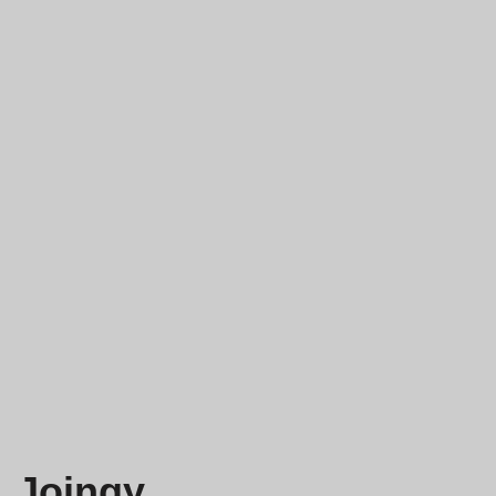
Joingy