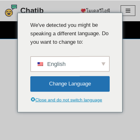
Chatib
โมเดลวีไอพี
ข้าม
ไป
We've detected you might be
แชทผ่านเว็บแคมฟรี
ที่
speaking a different language. Do
เนื้อหา
you want to change to:
English
Change Language
Close and do not switch language