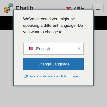
Chatib
VIP 模特
跳
至
We've detected you might be
免费网络摄像头聊天
内
speaking a different language. Do
容
you want to change to:
English
Change Language
Close and do not switch language