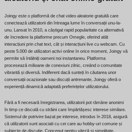
Joingy este o platformă de chat video aleatorie gratuită care
conectează utilizatorii din întreaga lume în conversații unu-la-
unu. Lansat în 2010, a câștigat rapid popularitate ca alternativă
de încredere la platforme precum Omegle, oferind atât
interacțiuni prin chat text, cât și interacțiuni live cu webcam. Cu
peste 5.000 de utilizatori activi online în orice moment, Joingy vă
permite să întâlniți oameni noi instantaneu. Platforma
procesează milioane de conexiuni zilnic, creând o comunitate
vibrantă și diversă. Indiferent dacă sunteți în căutarea unor
conversații ocazionale sau discuții antrenante, Joingy oferă o
experiență dinamică adaptată preferințelor utilizatorului.
Fără a fi necesară înregistrarea, utilizatorii pot rămâne anonimi
în timp ce discută cu străini care împărtășesc interese similare.
Sistemul de potrivire bazat pe interese, introdus în 2018, asigură
că utilizatorii sunt asociati cu cei care au hobby-uri comune și
subiecte de discuție. Conceput pentru viteză și simplitate,