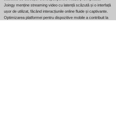
Joingy menține streaming video cu latență scăzută și o interfață
ușor de utilizat, făcând interacțiunile online fluide și captivante.
Optimizarea platformei pentru dispozitive mobile a contribuit la
creșterea bazei de utilizatori, în special în rândul publicului mai
tânăr cu vârsta între 18 și 34 de ani, care alcătuiește majoritatea
comunității sale.
Caracteristicile cheie ale
Joingy
Joingy se remarcă printre platformele de chat aleatoare prin
caracteristicile sale unice și captivante: