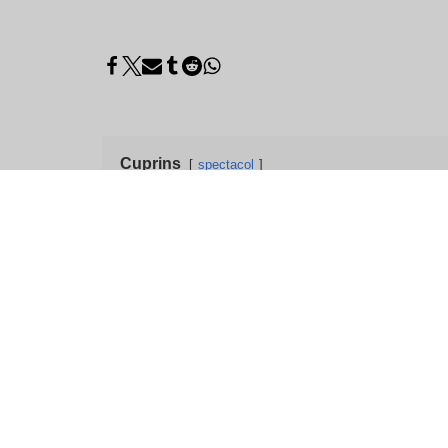
Cuprins
spectacol
Chatiw: Camere de cha
Chatiw
este o platformă de chat online complet gr
cu străini din întreaga lume. Spre deosebire de mu
face o opțiune axată pe confidențialitate și conven
simplu o poreclă, specifică sexul și încep să con