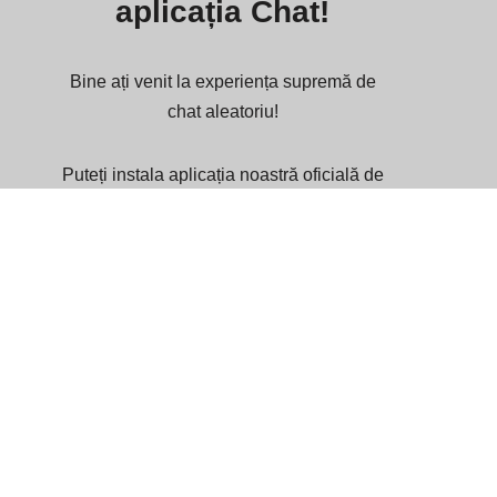
aplicația Chat!
Bine ați venit la experiența supremă de
chat aleatoriu!
Puteți instala aplicația noastră oficială de
chat aici.
Aplicația acceptă platforme: PWA App /
iOS, iPadOS (Safari Browser) / Android /
Mac / Windows.
Instalează
aplicația