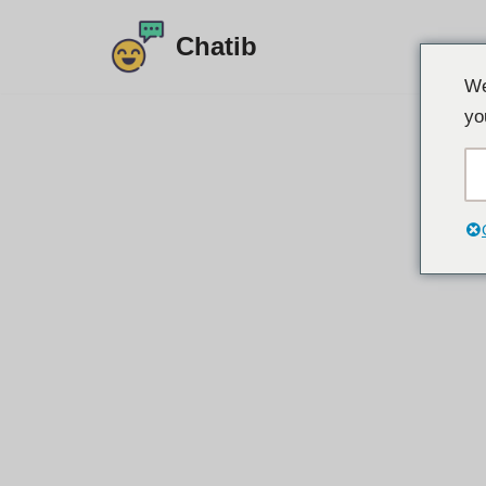
Chatib
Sari
We
la
yo
conținut