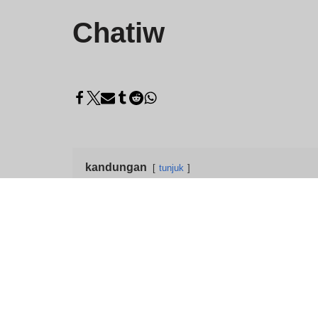
Chatiw
kandungan
tunjuk
Chatiw: Bilik Semban
Chatiw
ialah platform sembang dalam talian p
dengan orang yang tidak dikenali di seluruh dun
lain, ia tidak memerlukan pendaftaran, menjadi