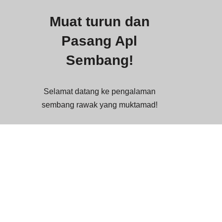
Muat turun dan
Pasang Apl
Sembang!
Selamat datang ke pengalaman
sembang rawak yang muktamad!
Anda boleh memasang apl sembang
rasmi kami di sini.
Aplikasi ini menyokong platform: Apl
PWA / iOS, iPadOS (Pelayar Safari) /
Android / Mac / Windows.