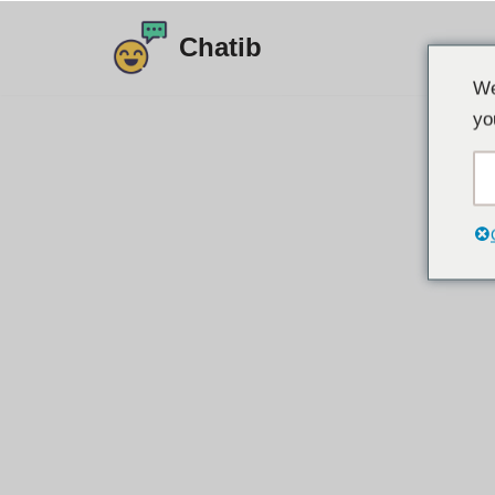
Chatib
Langkau
We
ke
yo
kandungan