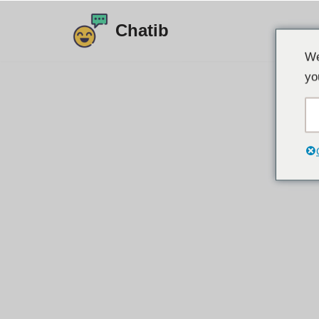
Chatib
इसे
We
छोड़कर
yo
सामग्री
पर
बढ़ने
के
लिए