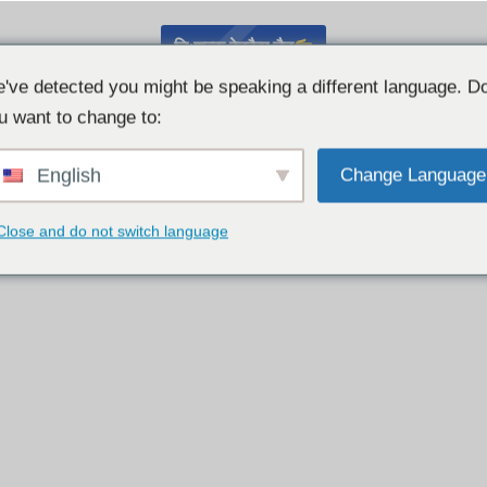
निःशुल्क वेबकैम चैट
've detected you might be speaking a different language. D
u want to change to:
English
Change Language
Close and do not switch language