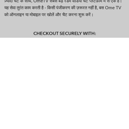
ज़्यादा चैट के साथ, OmeTV सबसे बड़े रैंडम वीडियो चैट प्लेटफ़ॉर्म में से एक है।
यह सेवा तुरंत काम करती है - किसी पंजीकरण की ज़रूरत नहीं है, बस Ome TV
को ऑनलाइन या मोबाइल पर खोलें और चैट करना शुरू करें।
प्रमुख विशेषताऐं
विशेषता
विवरण
त्वरित यादृच्छिक
एक-क्लिक चैट पेयरिंग से कुछ ही सेकंड में नए लोगों से
मिलान
मिलें।
OmeTV वयस्क
परिपक्व वार्तालाप की तलाश करने वाले वयस्कों के लिए एक
चैट मोड
समर्पित अनुभाग।