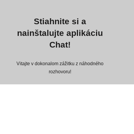
Stiahnite si a
nainštalujte aplikáciu
Chat!
Vitajte v dokonalom zážitku z náhodného
rozhovoru!
Tu si môžete nainštalovať našu oficiálnu
chatovaciu aplikáciu.
Aplikácia podporuje platformy: PWA App
/ iOS, iPadOS (Safari Browser) / Android
/ Mac / Windows.