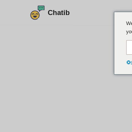
Chatib
Preskočiť
We
na
yo
obsah