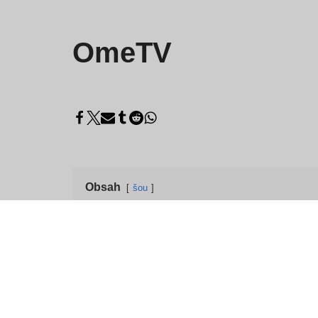
OmeTV
Obsah
šou
Videorozhovor OmeTV 
OmeTV je rýchla a užívateľsky prívetivá alternat
na konverzácie v reálnom čase. Či už hľadáte nef