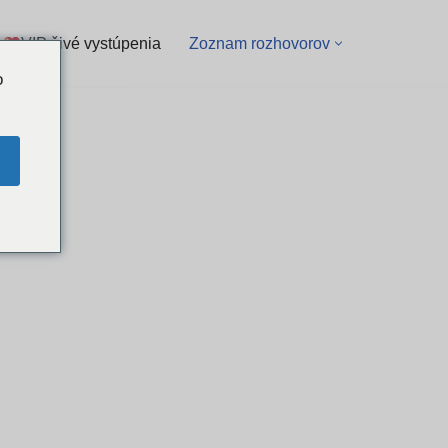
VIP živé vystúpenia
Zoznam rozhovorov
o