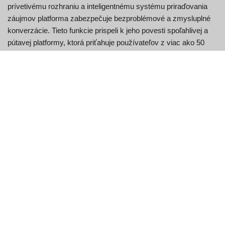
prívetivému rozhraniu a inteligentnému systému priraďovania
záujmov platforma zabezpečuje bezproblémové a zmysluplné
konverzácie. Tieto funkcie prispeli k jeho povesti spoľahlivej a
pútavej platformy, ktorá priťahuje používateľov z viac ako 50
krajín, najmä v Spojených štátoch a Indii, kde má silné
zastúpenie. Uprednostňovaním súkromia, bezpečnosti a
zapojenia používateľov je Emerald Chat aj naďalej najlepšou
voľbou pre tých, ktorí hľadajú spontánne a skutočné online
interakcie.
Kľúčové vlastnosti Emerald
Chat