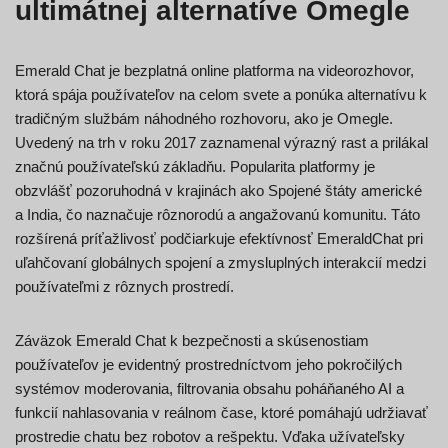
ultimátnej alternatíve Omegle
Emerald Chat je bezplatná online platforma na videorozhovor,
ktorá spája používateľov na celom svete a ponúka alternatívu k
tradičným službám náhodného rozhovoru, ako je Omegle.
Uvedený na trh v roku 2017 zaznamenal výrazný rast a prilákal
značnú používateľskú základňu. Popularita platformy je
obzvlášť pozoruhodná v krajinách ako Spojené štáty americké
a India, čo naznačuje rôznorodú a angažovanú komunitu. Táto
rozšírená príťažlivosť podčiarkuje efektívnosť EmeraldChat pri
uľahčovaní globálnych spojení a zmysluplných interakcií medzi
používateľmi z rôznych prostredí.​
Záväzok Emerald Chat k bezpečnosti a skúsenostiam
používateľov je evidentný prostredníctvom jeho pokročilých
systémov moderovania, filtrovania obsahu poháňaného AI a
funkcií nahlasovania v reálnom čase, ktoré pomáhajú udržiavať
prostredie chatu bez robotov a rešpektu. Vďaka užívateľsky