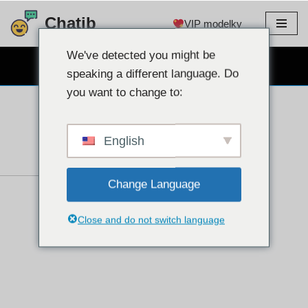
Chatib
VIP modelky
Preskočiť
na
We've detected you might be
BEZPLATNÝ WEBKAMEROVÝ CHAT
obsah
speaking a different language. Do
you want to change to:
English
Change Language
Close and do not switch language