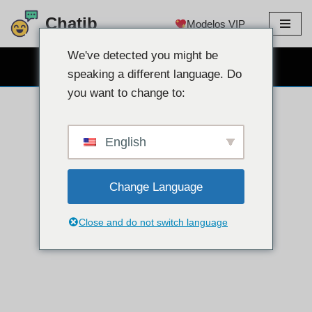
Chatib
Modelos VIP
saltar
al
We've detected you might be
CHAT POR CÁMARA WEB GRATIS
contenido
speaking a different language. Do
you want to change to:
English
Change Language
Close and do not switch language