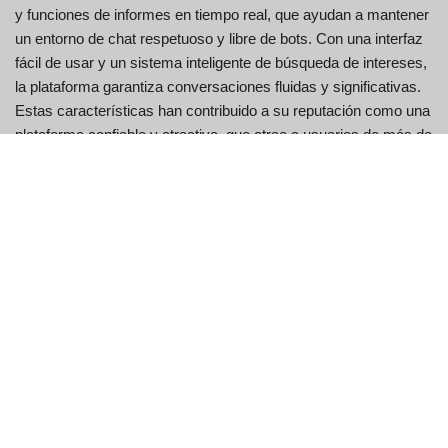
y funciones de informes en tiempo real, que ayudan a mantener
un entorno de chat respetuoso y libre de bots. Con una interfaz
fácil de usar y un sistema inteligente de búsqueda de intereses,
la plataforma garantiza conversaciones fluidas y significativas.
Estas características han contribuido a su reputación como una
plataforma confiable y atractiva, que atrae a usuarios de más de
50 países, particularmente en Estados Unidos e India, donde
tiene una fuerte presencia. Al priorizar la privacidad, la seguridad
y la participación del usuario, Emerald Chat sigue siendo una de
las mejores opciones para quienes buscan interacciones en
línea espontáneas y genuinas.
Características principales de