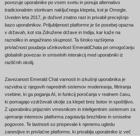
povezuje uporabnike po vsem svetu in ponuja alternativo
tradicionalnim storitvam naključnega klepeta, kot je Omegle.
Uveden leta 2017, je doživel znatno rast in privabil precejšnjo
bazo uporabnikov. Priljubljenost platforme je še posebej opazna
v državah, kot sta Združene države in Indija, kar kaže na
raznoliko in angažirano skupnost. Ta široko razširjena
privlačnost poudarja učinkovitost EmeraldChata pri omogočanju
globalnih povezav in smiselnih interakcij med uporabniki iz
različnih okolij.​
Zavezanost Emerald Chat varnosti in izkušnji uporabnika je
razvidna iz njegovih naprednih sistemov moderiranja, filtriranja
vsebine, ki ga poganja AI, in funkcij poročanja v realnem času,
ki pomagajo vzdrževati okolje za klepet brez botov in spoštljivo.
Z uporabniku prijaznim vmesnikom in inteligentnim sistemom za
ujemanje interesov platforma zagotavlja brezhibne in smiselne
pogovore. Te lastnosti so prispevale k njenemu ugledu
zanesljive in privlačne platforme, ki privablja uporabnike iz več
kot 50 držav, zlasti v Združenih državah in Indiji, kjer je močno