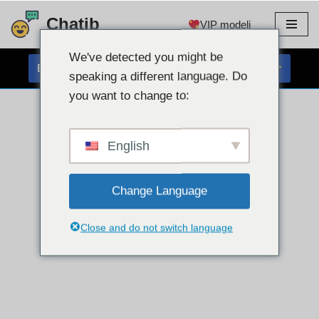
Chatib
VIP modeli
Preskoči
na
We've detected you might be
BREZPLAČEN KLEPET S SPLETNO KAMERO
vsebino
speaking a different language. Do
you want to change to:
English
Change Language
Close and do not switch language