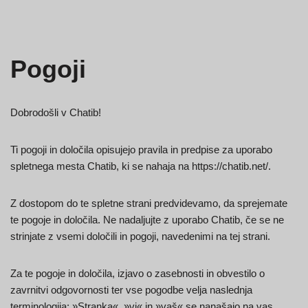
Pogoji
Dobrodošli v Chatib!
Ti pogoji in določila opisujejo pravila in predpise za uporabo
spletnega mesta Chatib, ki se nahaja na https://chatib.net/.
Z dostopom do te spletne strani predvidevamo, da sprejemate
te pogoje in določila. Ne nadaljujte z uporabo Chatib, če se ne
strinjate z vsemi določili in pogoji, navedenimi na tej strani.
Za te pogoje in določila, izjavo o zasebnosti in obvestilo o
zavrnitvi odgovornosti ter vse pogodbe velja naslednja
terminologija: »Stranka«, »vi« in »vaš« se nanašajo na vas,