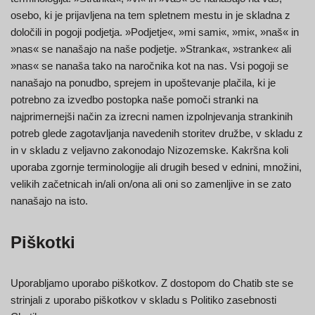
osebo, ki je prijavljena na tem spletnem mestu in je skladna z
določili in pogoji podjetja. »Podjetje«, »mi sami«, »mi«, »naš« in
»nas« se nanašajo na naše podjetje. »Stranka«, »stranke« ali
»nas« se nanaša tako na naročnika kot na nas. Vsi pogoji se
nanašajo na ponudbo, sprejem in upoštevanje plačila, ki je
potrebno za izvedbo postopka naše pomoči stranki na
najprimernejši način za izrecni namen izpolnjevanja strankinih
potreb glede zagotavljanja navedenih storitev družbe, v skladu z
in v skladu z veljavno zakonodajo Nizozemske. Kakršna koli
uporaba zgornje terminologije ali drugih besed v ednini, množini,
velikih začetnicah in/ali on/ona ali oni so zamenljive in se zato
nanašajo na isto.
Piškotki
Uporabljamo uporabo piškotkov. Z dostopom do Chatib ste se
strinjali z uporabo piškotkov v skladu s Politiko zasebnosti