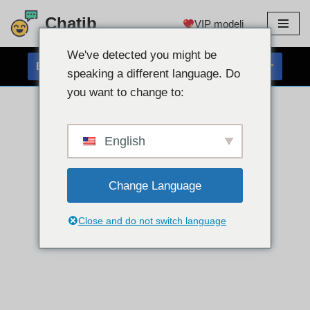
Chatib
VIP modeli
Preskoči
na
We've detected you might be
BREZPLAČEN KLEPET S SPLETNO KAMERO
vsebino
speaking a different language. Do
you want to change to:
English
Change Language
Close and do not switch language