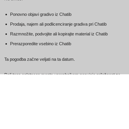
Ponovno objavi gradivo iz Chatib
Prodaja, najem ali podlicenciranje gradiva pri Chatib
Razmnožite, podvojite ali kopirajte material iz Chatib
Prerazporedite vsebino iz Chatib
Ta pogodba začne veljati na ta datum.
Deli tega spletnega mesta uporabnikom ponujajo priložnost za
objavo in izmenjavo mnenj in informacij na določenih področjih
spletnega mesta. Chatib ne filtrira, ureja, objavlja ali pregleduje
komentarjev, preden so prisotni na spletnem mestu. Komentarji
ne izražajo stališč in mnenj Chatib, njegovih agentov in/ali
podružnic. Komentarji odražajo stališča in mnenja osebe, ki je
objavila svoja stališča in mnenja. V obsegu, ki ga dovoljuje
veljavna zakonodaja, Chatib ni odgovoren za komentarje ali za