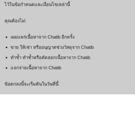
ไว้ในข้อกำหนดและเงื่อนไขเหล่านี้
คุณต้องไม่:
เผยแพร่เนื้อหาจาก Chatib อีกครั้ง
ขาย ให้เช่า หรืออนุญาตช่วงวัสดุจาก Chatib
ทำซ้ำ ทำซ้ำหรือคัดลอกเนื้อหาจาก Chatib
แจกจ่ายเนื้อหาจาก Chatib
ข้อตกลงนี้จะเริ่มต้นในวันที่นี้
บางส่วนของเว็บไซต์นี้เปิดโอกาสให้ผู้ใช้สามารถโพสต์และแลก
เปลี่ยนความคิดเห็นและข้อมูลในบางพื้นที่ของเว็บไซต์ Chatib จะ
ไม่กรอง แก้ไข เผยแพร่หรือตรวจสอบความคิดเห็นก่อนที่จะปรากฏ
บนเว็บไซต์ ความคิดเห็นไม่ได้สะท้อนถึงมุมมองและความคิดเห็น
ของ Chatib ตัวแทน และ/หรือบริษัทในเครือ ความคิดเห็นสะท้อน