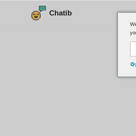
Chatib
ข้าม
We
ไป
yo
ที่
เนื้อหา