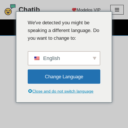
Chatib
Modelos VIP
Ir
para
We've detected you might be
CHAT GRATUITO NA WEBCAM
o
speaking a different language. Do
conteúdo
you want to change to:
English
Change Language
Close and do not switch language