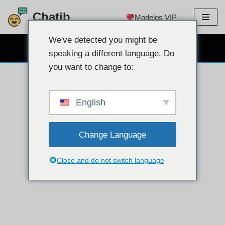
Chatib
Modelos VIP
Ir
para
We've detected you might be
CHAT GRATUITO NA WEBCAM
o
speaking a different language. Do
conteúdo
you want to change to:
English
Change Language
Close and do not switch language