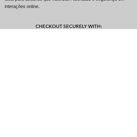
interações online.
Principais características do
CallMeChat
Recurso
Descrição
Bate-papo de
Conecte-se com pessoas de todo o mundo
vídeo aleatório
aleatoriamente
Conversas seguras garantidas para
Segurança
garantir a segurança do usuário