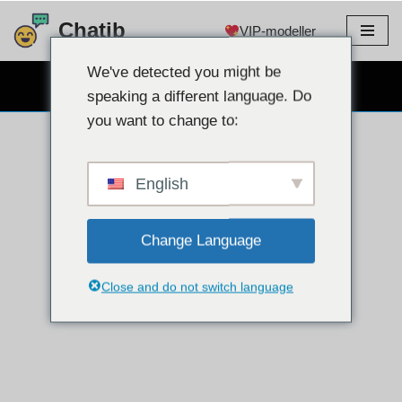
Chatib
VIP-modeller
Hoppa
till
We've detected you might be
GRATIS WEBCAM CHATT
innehållet
speaking a different language. Do
you want to change to:
English
Change Language
Close and do not switch language