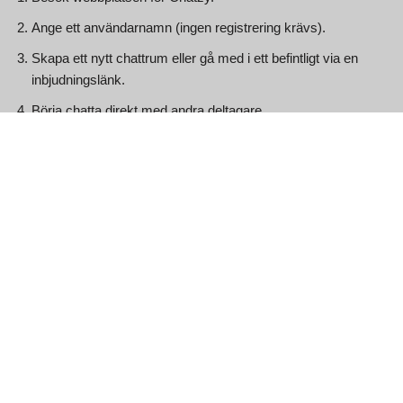
Ange ett användarnamn (ingen registrering krävs).
Skapa ett nytt chattrum eller gå med i ett befintligt via en
inbjudningslänk.
Börja chatta direkt med andra deltagare.
Chatzy tillhandahåller modereringsverktyg för chattrumsägare,
så att de kan kontrollera vem som kan gå med, skicka
meddelanden och interagera i chatten. Användare kan också
ställa in lösenord för rum, vilket gör dem endast inbjudna för
privata konversationer.