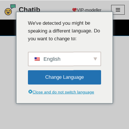
Chatib
VIP-modeller
Hoppa
till
We've detected you might be
GRATIS WEBCAM CHATT
innehållet
speaking a different language. Do
you want to change to:
English
Change Language
Close and do not switch language