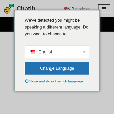
Chatib
VIP-modeller
Hoppa
till
We've detected you might be
GRATIS WEBCAM CHATT
innehållet
speaking a different language. Do
you want to change to:
English
Change Language
Close and do not switch language