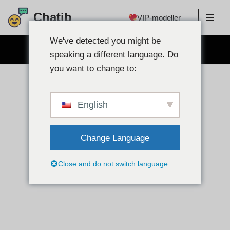
Chatib
VIP-modeller
Hoppa
till
We've detected you might be
GRATIS WEBCAM CHATT
innehållet
speaking a different language. Do
you want to change to:
English
Change Language
Close and do not switch language