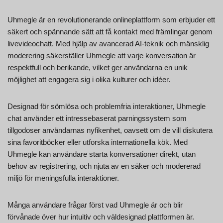
Uhmegle är en revolutionerande onlineplattform som erbjuder ett
säkert och spännande sätt att få kontakt med främlingar genom
livevideochatt. Med hjälp av avancerad AI-teknik och mänsklig
moderering säkerställer Uhmegle att varje konversation är
respektfull och berikande, vilket ger användarna en unik
möjlighet att engagera sig i olika kulturer och idéer.
Designad för sömlösa och problemfria interaktioner, Uhmegle
chat använder ett intressebaserat parningssystem som
tillgodoser användarnas nyfikenhet, oavsett om de vill diskutera
sina favoritböcker eller utforska internationella kök. Med
Uhmegle kan användare starta konversationer direkt, utan
behov av registrering, och njuta av en säker och modererad
miljö för meningsfulla interaktioner.
Många användare frågar först vad Uhmegle är och blir
förvånade över hur intuitiv och väldesignad plattformen är.