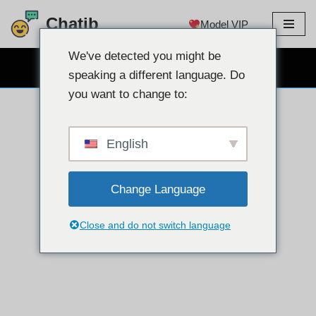
Chatib
Model VIP
Lewati
ke
We've detected you might be
OBROLAN WEBCAM GRATIS
konten
speaking a different language. Do
you want to change to:
English
Change Language
Close and do not switch language