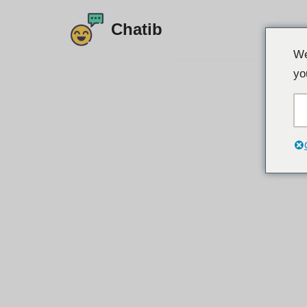
Chatib
इसे
We
छोड़कर
yo
सामग्री
पर
बढ़ने
के
लिए