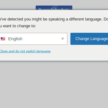
निःशुल्क वेबकैम चैट
've detected you might be speaking a different language. D
u want to change to:
English
Change Language
Close and do not switch language