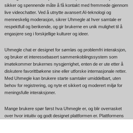
sikker og spennende måte å få kontakt med fremmede gjennom
live videochatter. Ved å utnytte avansert AI-teknologi og
menneskelig moderasjon, sikrer Uhmegle at hver samtale er
respektfull og berikende, og gir brukerne en unik mulighet til å
engasjere seg i forskjellige kulturer og ideer.
Uhmegle chat er designet for sømløs og problemfri interaksjon,
og bruker et interessebasert sammenkoblingssystem som
imøtekommer brukernes nysgjerrighet, enten de er ute etter å
diskutere favorittbøkene sine eller utforske internasjonale retter.
Med Uhmegle kan brukere starte samtaler umiddelbart, uten
behov for registrering, og nyte et sikkert og moderert miljø for
meningsfulle interaksjoner.
Mange brukere spør først hva Uhmegle er, og blir overrasket
over hvor intuitiv og godt designet plattformen er. Plattformens
fokus på brukersikkerhet og -tilfredshet har etablert den som et
ledende valg for de som søker engasjerende og varierte