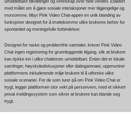
umiddelbare tilkoblinger og vennskap over hele verden. Etablert
med målet om å gjøre sosiale interaksjoner mer tilgjengelige og
morsomme, tilbyr Pink Video Chat-appen en unik blanding av
funksjoner designet for å imøtekomme ulike brukeres behov for
spontanitet og meningsfulle forbindelser.
Designet for raske og problemfrie samtaler, krever Pink Video
Chat ingen registrering for grunnleggende tilgang, slik at brukere
kan dykke inn i ulike chatterom umiddelbart. Enten det er lokale
samlinger, høyskolediskusjoner eller datingarenaer, oppmuntrer
plattformens inkluderende miljø brukere til å utforske ulike
sosiale scenarier. For de som lurer på om Pink Video Chat er
trygt, legger plattformen stor vekt på personvern, med et sikkert
privat meldingssystem som sikrer at brukere kan blande seg
trygt.
Plattformen overskrider geografiske grenser med sin
flerspråklige støtte, og kobler enkelt brukere med globale
venner. Kombinasjonen av brukervennlighet, moro og