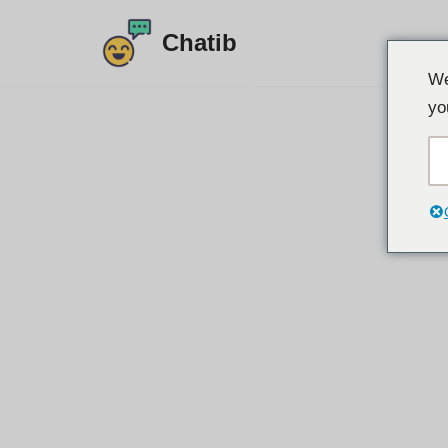
Chatib
Преминете
We
към
yo
съдържанието