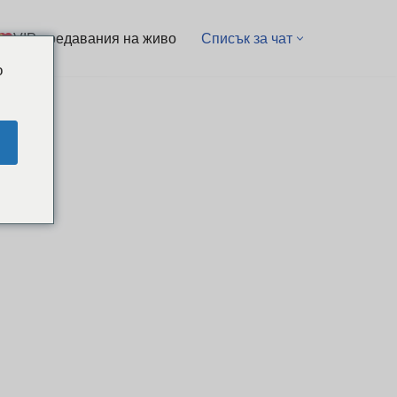
VIP предавания на живо
Списък за чат
o