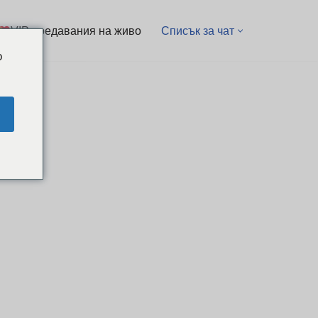
VIP предавания на живо
Списък за чат
o