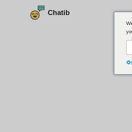
Chatib
Преминете
We
към
yo
съдържанието