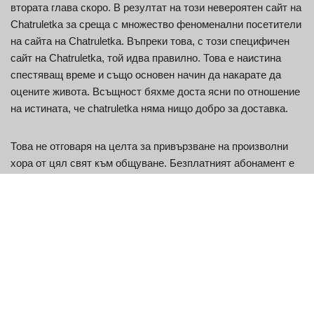
втората глава скоро. В резултат на този невероятен сайт на
Chatruletka за среща с множество феноменални посетители
на сайта на Chatruletka. Въпреки това, с този специфичен
сайт на Chatruletka, той идва правилно. Това е наистина
спестяващ време и също основен начин да накарате да
оцените живота. Всъщност бяхме доста ясни по отношение
на истината, че chatruletka няма нищо добро за доставка.
Това не отговаря на целта за привързване на произволни
хора от цял свят към общуване. Безплатният абонамент е
единственият вид абонамент за Chatroulette. Chatroulette
няма мобилно приложение на каквато и да е платформа –
нито в play shop, нито в Apple Store. Това показва, че можете
да получите достъп до сайта на Chatruletka webChatruletka
само през интернет браузъра на вашия настолен компютър.
Започва в стаята на Андрей Терновски, който е бил едва
17-годишен, назад в дните. Той изцяло създаде и кодира