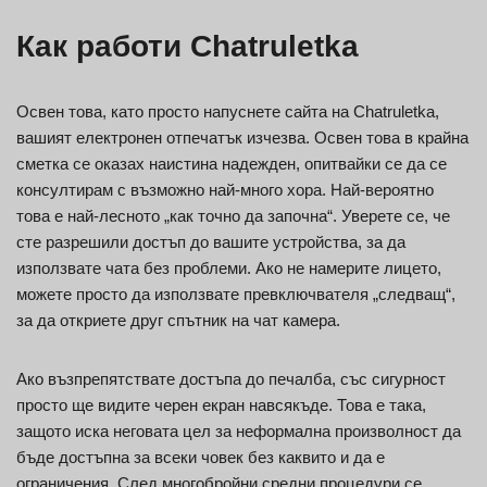
Как работи Chatruletka
Освен това, като просто напуснете сайта на Chatruletka,
вашият електронен отпечатък изчезва. Освен това в крайна
сметка се оказах наистина надежден, опитвайки се да се
консултирам с възможно най-много хора. Най-вероятно
това е най-лесното „как точно да започна“. Уверете се, че
сте разрешили достъп до вашите устройства, за да
използвате чата без проблеми. Ако не намерите лицето,
можете просто да използвате превключвателя „следващ“,
за да откриете друг спътник на чат камера.
Ако възпрепятствате достъпа до печалба, със сигурност
просто ще видите черен екран навсякъде. Това е така,
защото иска неговата цел за неформална произволност да
бъде достъпна за всеки човек без каквито и да е
ограничения. След многобройни средни процедури се