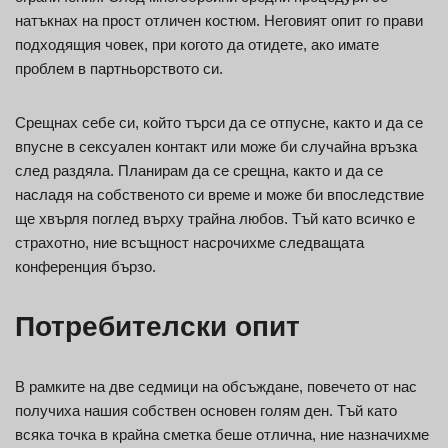
натъкнах на прост отличен костюм. Неговият опит го прави
подходящия човек, при когото да отидете, ако имате
проблем в партньорството си.
Срещнах себе си, който търси да се отпусне, както и да се
впусне в сексуален контакт или може би случайна връзка
след раздяла. Планирам да се срещна, както и да се
насладя на собственото си време и може би впоследствие
ще хвърля поглед върху трайна любов. Тъй като всичко е
страхотно, ние всъщност насрочихме следващата
конференция бързо.
Потребителски опит
В рамките на две седмици на обсъждане, повечето от нас
получиха нашия собствен основен голям ден. Тъй като
всяка точка в крайна сметка беше отлична, ние назначихме