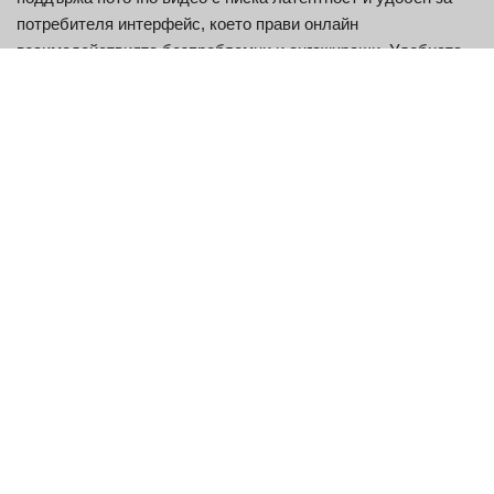
потребителя интерфейс, което прави онлайн
взаимодействията безпроблемни и ангажиращи. Удобната
за мобилни устройства оптимизация на платформата
допринесе за нарастващата потребителска база, особено
сред по-младата аудитория на възраст 18-34 години, която
съставлява по-голямата част от нейната общност.
Основни характеристики на
Joingy
Joingy се откроява сред платформите за произволен чат