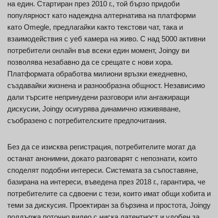
на един. Стартиран през 2010 г., той бързо придоби
популярност като надеждна алтернатива на платформи
като Omegle, предлагайки както текстови чат, така и
взаимодействия с уеб камера на живо. С над 5000 активни
потребители онлайн във всеки един момент, Joingy ви
позволява незабавно да се срещате с нови хора.
Платформата обработва милиони връзки ежедневно,
създавайки жизнена и разнообразна общност. Независимо
дали търсите непринудени разговори или ангажиращи
дискусии, Joingy осигурява динамично изживяване,
съобразено с потребителските предпочитания.
Без да се изисква регистрация, потребителите могат да
останат анонимни, докато разговарят с непознати, които
споделят подобни интереси. Системата за съпоставяне,
базирана на интереси, въведена през 2018 г., гарантира, че
потребителите са сдвоени с тези, които имат общи хобита и
теми за дискусия. Проектиран за бързина и простота, Joingy
поддържа поточно видео с ниска латентност и удобен за