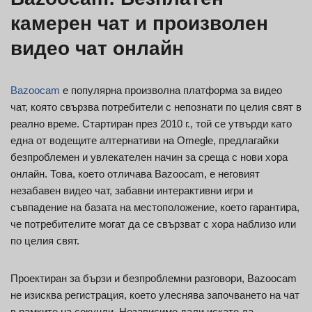
камерен чат и произволен
видео чат онлайн
Bazoocam
е популярна произволна платформа за видео
чат, която свързва потребители с непознати по целия свят в
реално време. Стартиран през 2010 г., той се утвърди като
една от водещите алтернативи на Omegle, предлагайки
безпроблемен и увлекателен начин за среща с нови хора
онлайн. Това, което отличава Bazoocam, е неговият
незабавен видео чат, забавни интерактивни игри и
съвпадение на базата на местоположение, което гарантира,
че потребителите могат да се свързват с хора наблизо или
по целия свят.
Проектиран за бързи и безпроблемни разговори, Bazoocam
не изисква регистрация, което улеснява започването на чат
в рамките на секунди. Независимо дали искате да