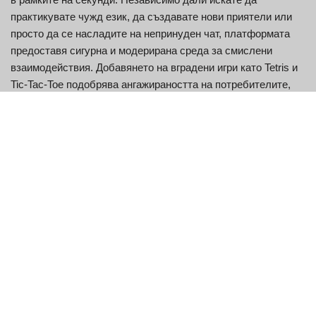
практикувате чужд език, да създавате нови приятели или
просто да се насладите на непринуден чат, платформата
предоставя сигурна и модерирана среда за смислени
взаимодействия. Добавянето на вградени игри като Tetris и
Tic-Tac-Toe подобрява ангажираността на потребителите,
правейки разговорите по-динамични и забавни. С прост
интерфейс, удобен за мобилни устройства достъп и
активна глобална потребителска база, Bazoocam
продължава да бъде платформа за спонтанни видео
чатове.
Основни характеристики на