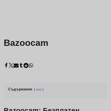
Bazoocam
Съдържание
шоу
Bazoocam: Безплатен