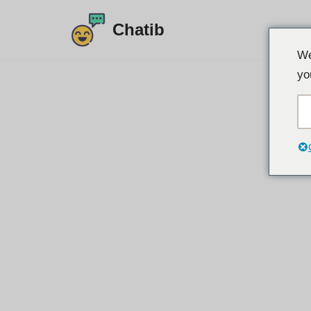
Chatib
İçeriğe
We
atla
yo