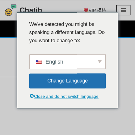
Chatib
VIP 模特
跳
至
We've detected you might be
免费网络摄像头聊天
内
speaking a different language. Do
容
you want to change to:
English
Change Language
Close and do not switch language