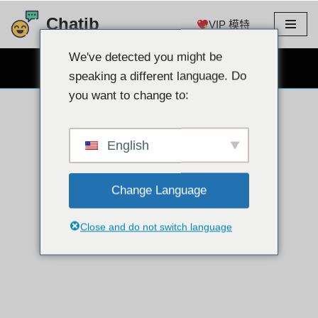
Chatib
VIP 模特
跳
至
We've detected you might be
免费网络摄像头聊天
内
speaking a different language. Do
容
you want to change to:
English
Change Language
Close and do not switch language