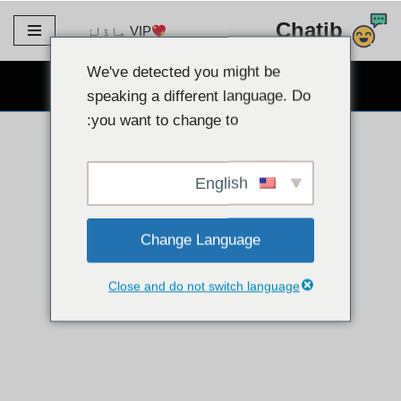
Chatib
VIP ماڈلز
مواد
پر
We've detected you might be
مفت ویب کیم چیٹ
جائیں۔
speaking a different language. Do
you want to change to:
English
Change Language
Close and do not switch language