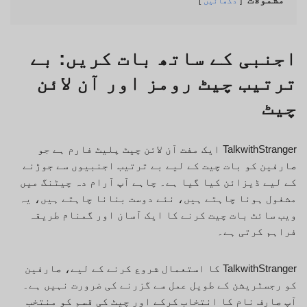
دکھائیں
اجنبی کے ساتھ بات کریں: بے
ترتیب چیٹ رومز اور آن لائن
چیٹ
TalkwithStranger ایک مفت آن لائن چیٹ پلیٹ فارم ہے جو
صارفین کو بات چیت کے لیے بے ترتیب اجنبیوں سے جوڑنے
کے لیے ڈیزائن کیا گیا ہے۔ چاہے آپ آرام دہ چیٹنگ میں
مشغول ہونا چاہتے ہیں، نئے دوست بنانا چاہتے ہیں، یہ
ویب سائٹ بات چیت کرنے کا ایک آسان اور گمنام طریقہ
فراہم کرتی ہے۔
TalkwithStranger کا استعمال شروع کرنے کے لیے، صارفین
کو رجسٹریشن کے طویل عمل سے گزرنے کی ضرورت نہیں ہے۔
آپ صارف نام کا انتخاب کرکے اور چیٹ کی قسم کو منتخب