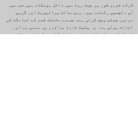
کرکے فوری طور پر چیٹ روم میں داخل ہوسکتے ہیں جس میں
آپ دلچسپی رکھتے ہیں۔ ویب سائٹ پرائیویٹ اور گروپ
دونوں چیٹس پیش کرتی ہے، جس سے مختلف قسم کے تعاملات کی
اجازت ہوتی ہے۔ یہ پلیٹ فارم براؤزر پر مبنی ہے اور
ڈیسک ٹاپس، ٹیبلٹس اور موبائل آلات پر آسانی سے کام
کرتا ہے۔
کلیدی خصوصیات
فیچر
تفصیل
چیٹنگ شروع کرنے کے لیے کسی رجسٹریشن
گمنام چیٹ