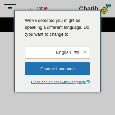
Chatib
VIP ماڈلز
مواد
پر
We've detected you might be
مفت ویب کیم چیٹ
جائیں۔
speaking a different language. Do
you want to change to:
English
Change Language
Close and do not switch language