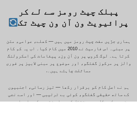
پبلک چیٹ رومز سے لے کر
پرائیویٹ ون آن ون چیٹ تک
ہماری جڑیں مفت چیٹ رومز میں ہیں — کھلے، عوامی، متن
پر مبنی۔ اس فارمیٹ نے 2010 میں کام کیا۔ اب یہ کم کام
کرتا ہے۔ لوگ گروپ پر ون آن ون، پیغامات کی اسکرولنگ
والز پر مرکوز گفتگو، اور موضوع پر مبنی لابیز پر فوری
مماثلت چاہتے ہیں۔.
ہم نے اصل کام کو برقرار رکھا — تیز رسائی، اجنبیوں
کے ساتھ حقیقی گفتگو، کوئی بے ترتیبی — اور اسے نجی
چیٹ روم کی شکل میں منتقل کر دیا۔ نتیجہ کچھ ایسا ہے جو
اب بھی پرانے انٹرنیٹ کی طرح بہترین محسوس ہوتا ہے: بے
ساختہ، کم دباؤ، اور کسی پروفائل کو بہتر بنانے کے
بجائے حقیقت میں کسی نئے سے بات کرنا۔.