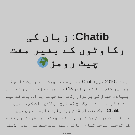
Chatib: زبان کی
رکاوٹوں کے بغیر مفت
چیٹ رومز
ہم نے 2010 میں Chatib کو ایک مفت چیٹ روم پلیٹ فارم کے
طور پر لانچ کیا تھا، اور 15+ سالوں سے زیادہ ہم نے اسی
بنیادی خیال کو برقرار رکھا ہے جب کہ یہ اس بات کے لیے
کام کرتا ہے کہ لوگ آج کس طرح آن لائن بات کرتے ہیں۔
Chatib ایک مفت آن لائن چیٹ پلیٹ فارم ہے جس میں
پرائیویٹ ون آن ون کمرے، ٹیکسٹ چیٹ، اور خودکار پیغام
کا ترجمہ ہے جو تمام زبانوں میں بات چیت کو زندہ رکھتا
ہے۔.