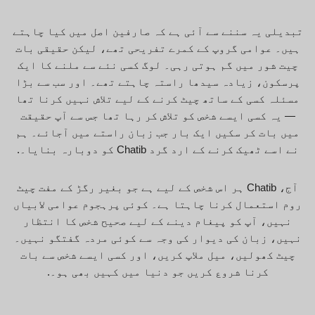
تبدیلی یہ سننے سے آئی ہے کہ صارفین اصل میں کیا چاہتے
ہیں۔ عوامی گروپ کے کمرے تفریحی تھے، لیکن حقیقی بات
چیت شور میں گم ہوتی رہی۔ لوگ کسی نئے سے ملنے کا ایک
پرسکون، زیادہ سیدھا راستہ چاہتے تھے۔ اور سب سے بڑا
مسئلہ کسی کے ساتھ چیٹ کرنے کے لیے تلاش نہیں کرنا تھا
— یہ کسی ایسے شخص کو تلاش کر رہا تھا جس سے آپ حقیقت
میں بات کر سکیں ایک بار جب زبان راستے میں آجائے۔ ہم
نے اسے ٹھیک کرنے کے ارد گرد Chatib کو دوبارہ بنایا۔.
آج، Chatib ہر اس شخص کے لیے ہے جو بغیر رگڑ کے مفت چیٹ
روم استعمال کرنا چاہتا ہے۔ کوئی پرہجوم عوامی لابیاں
نہیں، آپ کو پیغام دینے کے لیے صحیح شخص کا انتظار
نہیں، زبان کی دیوار کی وجہ سے کوئی مردہ گفتگو نہیں۔
چیٹ کھولیں، میل ملاپ کریں، اور کسی ایسے شخص سے بات
کرنا شروع کریں جو دنیا میں کہیں بھی ہو۔.