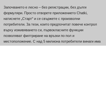
Започването е лесно – без регистрации, без дълги
формуляри. Просто отворете приложението Chatki,
натиснете „Старт“ и се свържете с произволни
потребители. За тези, които предпочитат повече контрол
върху изживяването си, първокласните функции
позволяват филтриране на връзки по пол и
местоположение. С над 5 милиона потребители винаги има
някой нов, с когото да говорите!
Ключови характеристики