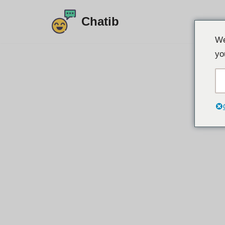
Chatib
Μετάβαση
We
στο
yo
περιεχόμενο