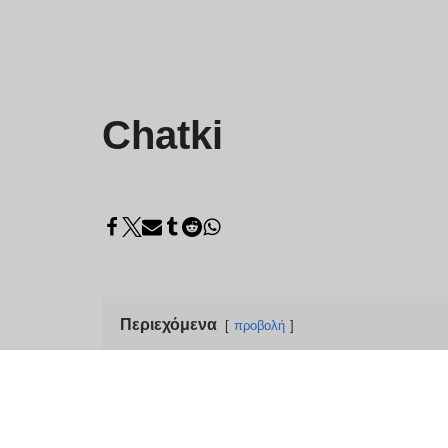
Chatki
Περιεχόμενα
προβολή
Chatki: Δωρεάν τυχαίε