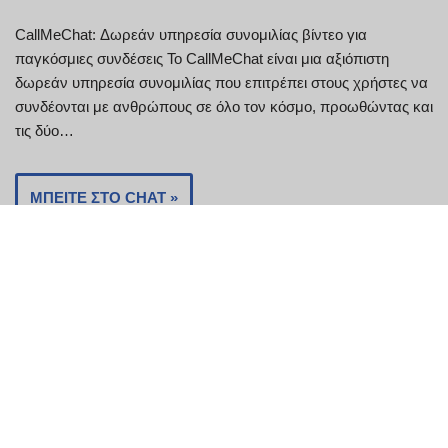
CallMeChat: Δωρεάν υπηρεσία συνομιλίας βίντεο για
παγκόσμιες συνδέσεις Το CallMeChat είναι μια αξιόπιστη
δωρεάν υπηρεσία συνομιλίας που επιτρέπει στους χρήστες να
συνδέονται με ανθρώπους σε όλο τον κόσμο, προωθώντας και
τις δύο…
ΜΠΕΊΤΕ ΣΤΟ CHAT »
Chitchat
Chitchat: Omegle Εναλλακτική και ιδιωτική πλατφόρμα
συνομιλίας βίντεο Η Chitchat είναι μια μοναδική διαδικτυακή
πλατφόρμα που δίνει προτεραιότητα στο απόρρητο και την
ασφάλεια των χρηστών, προσφέροντας μια εμπειρία χωρίς
εγγραφή για…