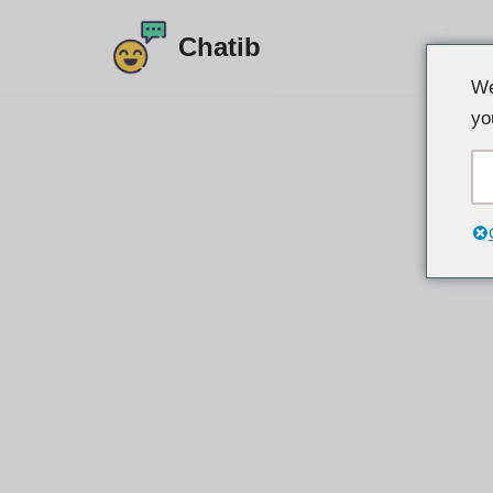
Chatib
コ
We
ン
yo
テ
ン
ツ
に
ス
キ
ッ
プ